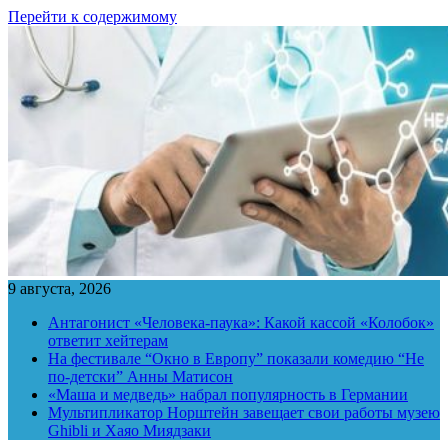
Перейти к содержимому
9 августа, 2026
Антагонист «Человека-паука»: Какой кассой «Колобок»
ответит хейтерам
На фестивале “Окно в Европу” показали комедию “Не
по-детски” Анны Матисон
«Маша и медведь» набрал популярность в Германии
Мультипликатор Норштейн завещает свои работы музею
Ghibli и Хаяо Миядзаки