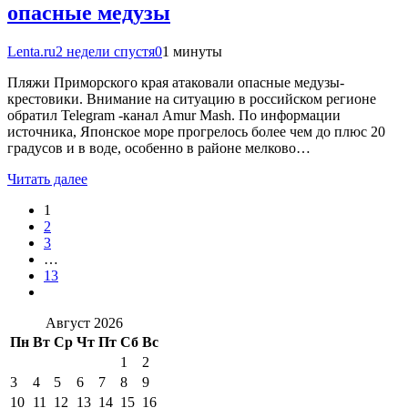
опасные медузы
Lenta.ru
2 недели спустя
0
1 минуты
Пляжи Приморского края атаковали опасные медузы-
крестовики. Внимание на ситуацию в российском регионе
обратил Telegram -канал Amur Mash. По информации
источника, Японское море прогрелось более чем до плюс 20
градусов и в воде, особенно в районе мелково…
Читать далее
1
2
3
…
13
Август 2026
Пн
Вт
Ср
Чт
Пт
Сб
Вс
1
2
3
4
5
6
7
8
9
10
11
12
13
14
15
16