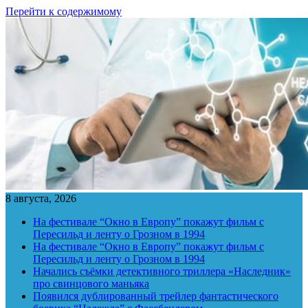
Перейти к содержимому
8 августа, 2026
На фестивале “Окно в Европу” покажут фильм с
Пересильд и ленту о Грозном в 1994
На фестивале “Окно в Европу” покажут фильм с
Пересильд и ленту о Грозном в 1994
Начались съёмки детективного триллера «Наследник»
про свинцового маньяка
Появился дублированный трейлер фантастического