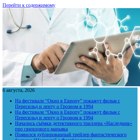
Перейти к содержимому
6 августа, 2026
На фестивале “Окно в Европу” покажут фильм с
Пересильд и ленту о Грозном в 1994
На фестивале “Окно в Европу” покажут фильм с
Пересильд и ленту о Грозном в 1994
Начались съёмки детективного триллера «Наследник»
про свинцового маньяка
Появился дублированный трейлер фантастического