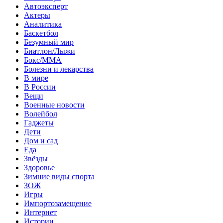
Автоэксперт
Актеры
Аналитика
Баскетбол
Безумный мир
Биатлон/Лыжи
Бокс/MMA
Болезни и лекарства
В мире
В России
Вещи
Военные новости
Волейбол
Гаджеты
Дети
Дом и сад
Еда
Звёзды
Здоровье
Зимние виды спорта
ЗОЖ
Игры
Импортозамещение
Интернет
Истории