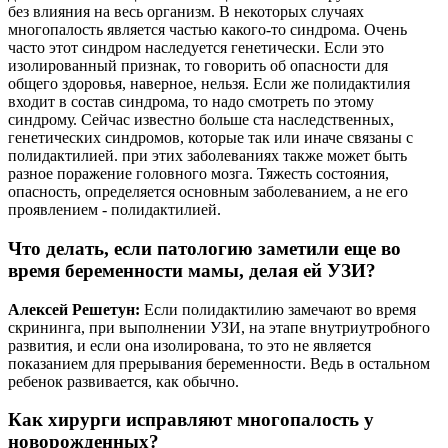
без влияния на весь организм. В некоторых случаях
многопалость является частью какого-то синдрома. Очень
часто этот синдром наследуется генетически. Если это
изолированный признак, то говорить об опасности для
общего здоровья, наверное, нельзя. Если же полидактилия
входит в состав синдрома, то надо смотреть по этому
синдрому. Сейчас известно больше ста наследственных,
генетических синдромов, которые так или иначе связаны с
полидактилией. при этих заболеваниях также может быть
разное поражение головного мозга. Тяжесть состояния,
опасность, определяется основным заболеванием, а не его
проявлением - полидактилией.
Что делать, если патологию заметили еще во
время беременности мамы, делая ей УЗИ?
Алексей Решетун:
Если полидактилию замечают во время
скрининга, при выполнении УЗИ, на этапе внутриутробного
развития, и если она изолирована, то это не является
показанием для прерывания беременности. Ведь в остальном
ребенок развивается, как обычно.
Как хирурги исправляют многопалость у
новорожденных?