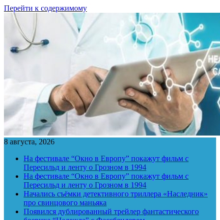
Перейти к содержимому
8 августа, 2026
На фестивале “Окно в Европу” покажут фильм с
Пересильд и ленту о Грозном в 1994
На фестивале “Окно в Европу” покажут фильм с
Пересильд и ленту о Грозном в 1994
Начались съёмки детективного триллера «Наследник»
про свинцового маньяка
Появился дублированный трейлер фантастического