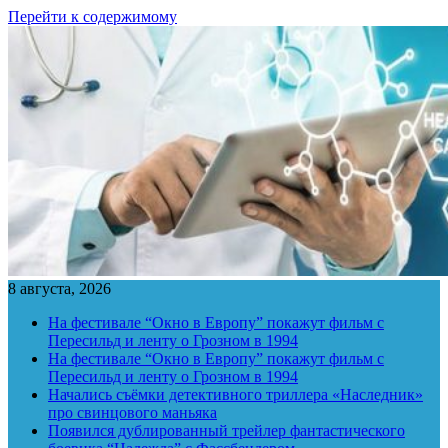
Перейти к содержимому
8 августа, 2026
На фестивале “Окно в Европу” покажут фильм с
Пересильд и ленту о Грозном в 1994
На фестивале “Окно в Европу” покажут фильм с
Пересильд и ленту о Грозном в 1994
Начались съёмки детективного триллера «Наследник»
про свинцового маньяка
Появился дублированный трейлер фантастического