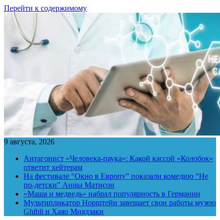
Перейти к содержимому
9 августа, 2026
Антагонист «Человека-паука»: Какой кассой «Колобок»
ответит хейтерам
На фестивале “Окно в Европу” показали комедию “Не
по-детски” Анны Матисон
«Маша и медведь» набрал популярность в Германии
Мультипликатор Норштейн завещает свои работы музею
Ghibli и Хаяо Миядзаки