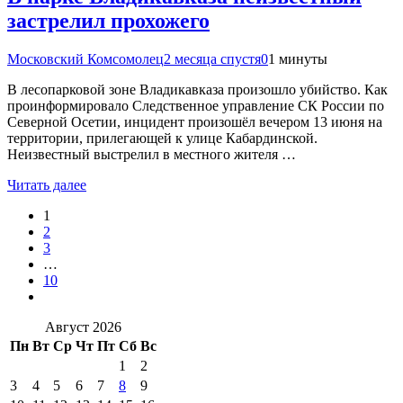
застрелил прохожего
Московский Комсомолец
2 месяца спустя
0
1 минуты
В лесопарковой зоне Владикавказа произошло убийство. Как
проинформировало Следственное управление СК России по
Северной Осетии, инцидент произошёл вечером 13 июня на
территории, прилегающей к улице Кабардинской.
Неизвестный выстрелил в местного жителя …
Читать далее
1
2
3
…
10
Август 2026
Пн
Вт
Ср
Чт
Пт
Сб
Вс
1
2
3
4
5
6
7
8
9