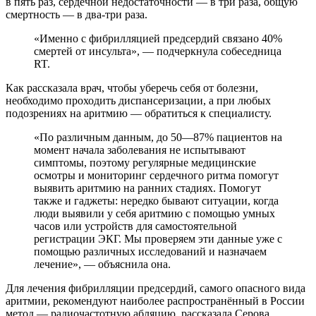
в пять раз, сердечной недостаточности — в три раза, общую
смертность — в два-три раза.
«Именно с фибрилляцией предсердий связано 40%
смертей от инсульта», — подчеркнула собеседница
RT.
Как рассказала врач, чтобы уберечь себя от болезни,
необходимо проходить диспансеризации, а при любых
подозрениях на аритмию — обратиться к специалисту.
«По различным данным, до 50—87% пациентов на
момент начала заболевания не испытывают
симптомы, поэтому регулярные медицинские
осмотры и мониторинг сердечного ритма помогут
выявить аритмию на ранних стадиях. Помогут
также и гаджеты: нередко бывают ситуации, когда
люди выявили у себя аритмию с помощью умных
часов или устройств для самостоятельной
регистрации ЭКГ. Мы проверяем эти данные уже с
помощью различных исследований и назначаем
лечение», — объяснила она.
Для лечения фибрилляции предсердий, самого опасного вида
аритмии, рекомендуют наиболее распространённый в России
метод — радиочастотную абляцию, рассказала Серова.