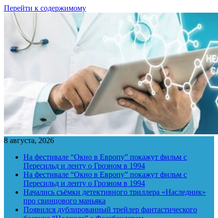
Перейти к содержимому
8 августа, 2026
На фестивале “Окно в Европу” покажут фильм с
Пересильд и ленту о Грозном в 1994
На фестивале “Окно в Европу” покажут фильм с
Пересильд и ленту о Грозном в 1994
Начались съёмки детективного триллера «Наследник»
про свинцового маньяка
Появился дублированный трейлер фантастического