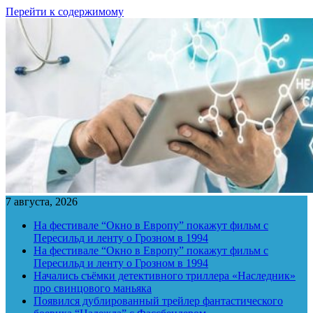
Перейти к содержимому
7 августа, 2026
На фестивале “Окно в Европу” покажут фильм с
Пересильд и ленту о Грозном в 1994
На фестивале “Окно в Европу” покажут фильм с
Пересильд и ленту о Грозном в 1994
Начались съёмки детективного триллера «Наследник»
про свинцового маньяка
Появился дублированный трейлер фантастического