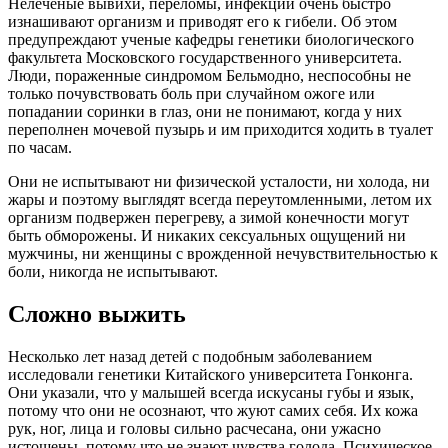
Нелеченые вывихи, переломы, инфекции очень быстро
изнашивают организм и приводят его к гибели. Об этом
предупреждают ученые кафедры генетики биологического
факультета Московского государственного университета.
Люди, пораженные синдромом Бельмодно, неспособны не
только почувствовать боль при случайном ожоге или
попадании соринки в глаз, они не понимают, когда у них
переполнен мочевой пузырь и им приходится ходить в туалет
по часам.
Они не испытывают ни физической усталости, ни холода, ни
жары и поэтому выглядят всегда переутомленными, летом их
организм подвержен перегреву, а зимой конечности могут
быть обморожены. И никаких сексуальных ощущений ни
мужчины, ни женщины с врожденной нечувствительностью к
боли, никогда не испытывают.
Сложно выжить
Несколько лет назад детей с подобным заболеванием
исследовали генетики Китайского университета Гонконга.
Они указали, что у малышей всегда искусаны губы и язык,
потому что они не осознают, что жуют самих себя. Их кожа
рук, ног, лица и головы сильно расчесана, они ужасно
истощены, потому что не знают чувства голода. Психическое