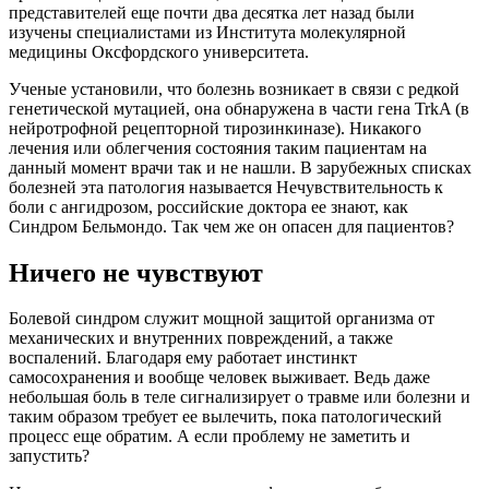
представителей еще почти два десятка лет назад были
изучены специалистами из Института молекулярной
медицины Оксфордского университета.
Ученые установили, что болезнь возникает в связи с редкой
генетической мутацией, она обнаружена в части гена TrkA (в
нейротрофной рецепторной тирозинкиназе). Никакого
лечения или облегчения состояния таким пациентам на
данный момент врачи так и не нашли. В зарубежных списках
болезней эта патология называется Нечувствительность к
боли с ангидрозом, российские доктора ее знают, как
Синдром Бельмондо. Так чем же он опасен для пациентов?
Ничего не чувствуют
Болевой синдром служит мощной защитой организма от
механических и внутренних повреждений, а также
воспалений. Благодаря ему работает инстинкт
самосохранения и вообще человек выживает. Ведь даже
небольшая боль в теле сигнализирует о травме или болезни и
таким образом требует ее вылечить, пока патологический
процесс еще обратим. А если проблему не заметить и
запустить?