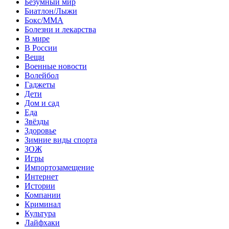
Безумный мир
Биатлон/Лыжи
Бокс/MMA
Болезни и лекарства
В мире
В России
Вещи
Военные новости
Волейбол
Гаджеты
Дети
Дом и сад
Еда
Звёзды
Здоровье
Зимние виды спорта
ЗОЖ
Игры
Импортозамещение
Интернет
Истории
Компании
Криминал
Культура
Лайфхаки