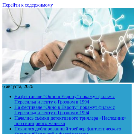
Перейти к содержимому
6 августа, 2026
На фестивале “Окно в Европу” покажут фильм с
Пересильд и ленту о Грозном в 1994
На фестивале “Окно в Европу” покажут фильм с
Пересильд и ленту о Грозном в 1994
Начались съёмки детективного триллера «Наследник»
про свинцового маньяка
Появился дублированный трейлер фантастического