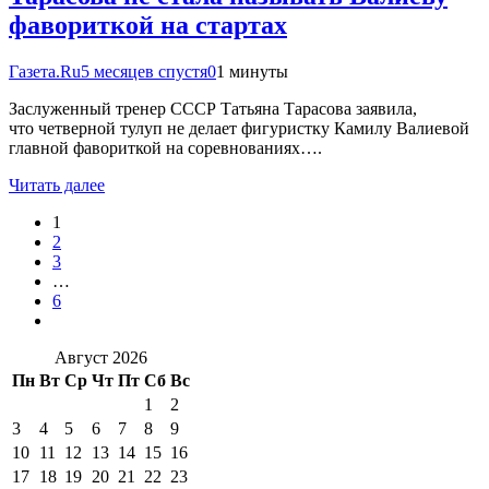
фавориткой на стартах
Газета.Ru
5 месяцев спустя
0
1 минуты
Заслуженный тренер СССР Татьяна Тарасова заявила,
что четверной тулуп не делает фигуристку Камилу Валиевой
главной фавориткой на соревнованиях….
Читать далее
1
2
3
…
6
Август 2026
Пн
Вт
Ср
Чт
Пт
Сб
Вс
1
2
3
4
5
6
7
8
9
10
11
12
13
14
15
16
17
18
19
20
21
22
23