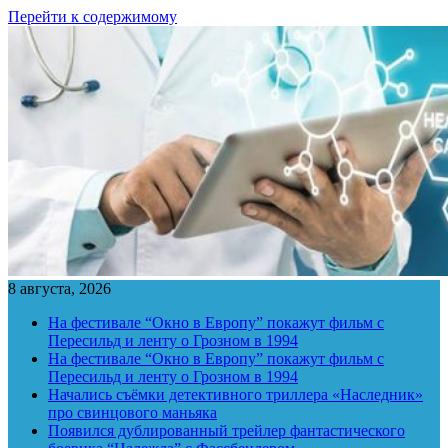
Перейти к содержимому
8 августа, 2026
На фестивале “Окно в Европу” покажут фильм с
Пересильд и ленту о Грозном в 1994
На фестивале “Окно в Европу” покажут фильм с
Пересильд и ленту о Грозном в 1994
Начались съёмки детективного триллера «Наследник»
про свинцового маньяка
Появился дублированный трейлер фантастического