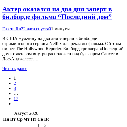
Актер оказался на два дня заперт в
билборде фильма “Последний дом”
Газета.Ru
22 часа спустя
0
1 минуты
В США мужчину на два дня заперли в билборде
стримингового сервиса Netflix для рекламы фильма. Об этом
пишет The Hollywood Reporter. Билборд триллера «Последний
дом» с актером внутри расположен над бульваром Сансет в
Лос-Анджелесе….
Читать далее
1
2
3
…
17
Август 2026
Пн
Вт
Ср
Чт
Пт
Сб
Вс
1
2