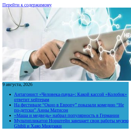
Перейти к содержимому
9 августа, 2026
Антагонист «Человека-паука»: Какой кассой «Колобок»
ответит хейтерам
На фестивале “Окно в Европу” показали комедию “Не
по-детски” Анны Матисон
«Маша и медведь» набрал популярность в Германии
Мультипликатор Норштейн завещает свои работы музею
Ghibli и Хаяо Миядзаки