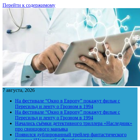
Перейти к содержимому
7 августа, 2026
На фестивале “Окно в Европу” покажут фильм с
Пересильд и ленту о Грозном в 1994
На фестивале “Окно в Европу” покажут фильм с
Пересильд и ленту о Грозном в 1994
Начались съёмки детективного триллера «Наследник»
про свинцового маньяка
Появился дублированный трейлер фантастического