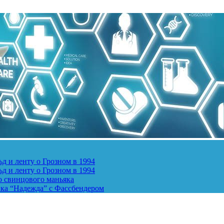
д и ленту о Грозном в 1994
д и ленту о Грозном в 1994
о свинцового маньяка
ика “Надежда” с Фассбендером