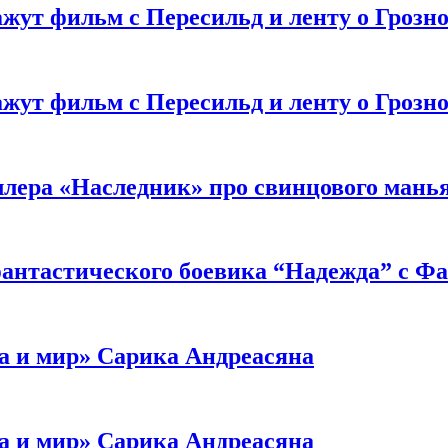
жут фильм с Пересильд и ленту о Грозно
жут фильм с Пересильд и ленту о Грозно
ллера «Наследник» про свинцового мань
антастического боевика “Надежда” с Ф
а и мир» Сарика Андреасяна
а и мир» Сарика Андреасяна