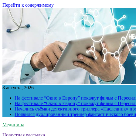
Перейти к содержимому
8 августа, 2026
На фестивале “Окно в Европу” покажут фильм с Пересиль
На фестивале “Окно в Европу” покажут фильм с Пересиль
Начались съёмки детективного триллера «Наследник» пр
Появился дублированный трейлер фантастического боев
Медицина
Новостная рассылка