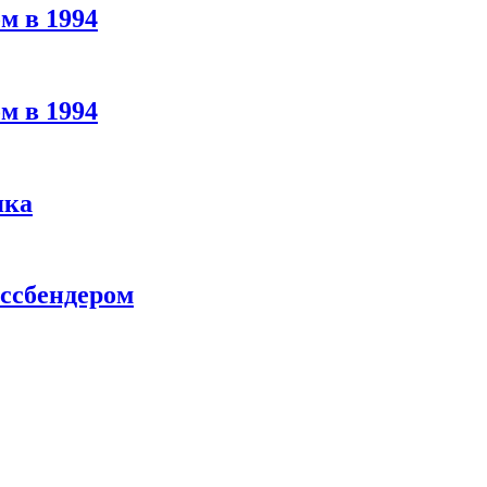
м в 1994
м в 1994
яка
ассбендером