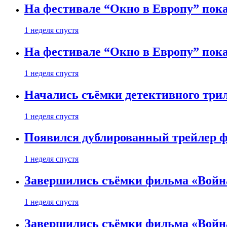
На фестивале “Окно в Европу” пока
1 неделя спустя
На фестивале “Окно в Европу” пока
1 неделя спустя
Начались съёмки детективного три
1 неделя спустя
Появился дублированный трейлер ф
1 неделя спустя
Завершились съёмки фильма «Войн
1 неделя спустя
Завершились съёмки фильма «Войн