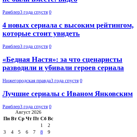
Рамблер
3 года спустя
0
4 новых сериала с высоким рейтингом,
которые стоит увидеть
Рамблер
3 года спустя
0
«Бедная Настя»: за что сценаристы
разводили и убивали героев сериала
Нижегородская правда
3 года спустя
0
Лучшие сериалы с Иваном Янковским
Рамблер
3 года спустя
0
Август 2026
Пн
Вт
Ср
Чт
Пт
Сб
Вс
1
2
3
4
5
6
7
8
9