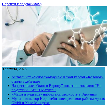
Перейти к содержимому
9 августа, 2026
Антагонист «Человека-паука»: Какой кассой «Колобок»
ответит хейтерам
На фестивале “Окно в Европу” показали комедию “Не
по-детски” Анны Матисон
«Маша и медведь» набрал популярность в Германии
Мультипликатор Норштейн завещает свои работы музею
Ghibli и Хаяо Миядзаки