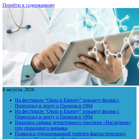
Перейти к содержимому
8 августа, 2026
На фестивале “Окно в Европу” покажут фильм с
Пересильд и ленту о Грозном в 1994
На фестивале “Окно в Европу” покажут фильм с
Пересильд и ленту о Грозном в 1994
Начались съёмки детективного триллера «Наследник»
про свинцового маньяка
Появился дублированный трейлер фантастического