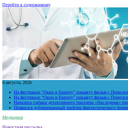
Перейти к содержимому
6 августа, 2026
На фестивале “Окно в Европу” покажут фильм с Пересиль
На фестивале “Окно в Европу” покажут фильм с Пересиль
Начались съёмки детективного триллера «Наследник» пр
Появился дублированный трейлер фантастического боев
Медицина
Новостная рассылка