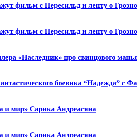
жут фильм с Пересильд и ленту о Грозно
жут фильм с Пересильд и ленту о Грозно
ллера «Наследник» про свинцового мань
антастического боевика “Надежда” с Ф
а и мир» Сарика Андреасяна
а и мир» Сарика Андреасяна