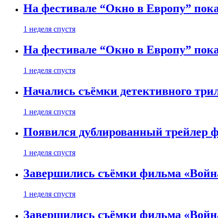
На фестивале “Окно в Европу” пока
1 неделя спустя
На фестивале “Окно в Европу” пока
1 неделя спустя
Начались съёмки детективного три
1 неделя спустя
Появился дублированный трейлер ф
1 неделя спустя
Завершились съёмки фильма «Войн
1 неделя спустя
Завершились съёмки фильма «Войн