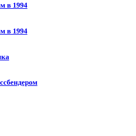
м в 1994
м в 1994
яка
ассбендером