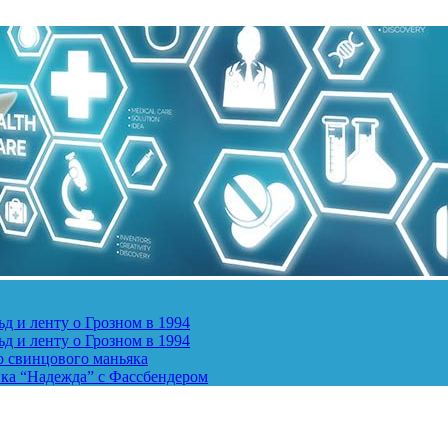
д и ленту о Грозном в 1994
д и ленту о Грозном в 1994
о свинцового маньяка
ика “Надежда” с Фассбендером