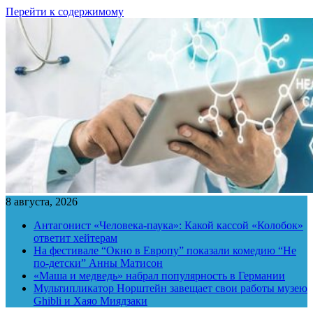
Перейти к содержимому
8 августа, 2026
Антагонист «Человека-паука»: Какой кассой «Колобок»
ответит хейтерам
На фестивале “Окно в Европу” показали комедию “Не
по-детски” Анны Матисон
«Маша и медведь» набрал популярность в Германии
Мультипликатор Норштейн завещает свои работы музею
Ghibli и Хаяо Миядзаки