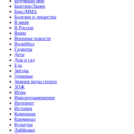
Безумный мир
Биатлон/Лыжи
Бокс/MMA
Болезни и лекарства
В мире
В России
Вещи
Военные новости
Волейбол
Гаджеты
Дети
Дом и сад
Еда
Звёзды
Здоровье
Зимние виды спорта
ЗОЖ
Игры
Импортозамещение
Интернет
Истории
Компании
Криминал
Культура
Лайфхаки