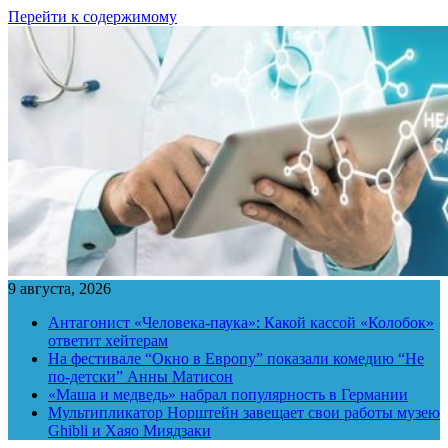
Перейти к содержимому
9 августа, 2026
Антагонист «Человека-паука»: Какой кассой «Колобок»
ответит хейтерам
На фестивале “Окно в Европу” показали комедию “Не
по-детски” Анны Матисон
«Маша и медведь» набрал популярность в Германии
Мультипликатор Норштейн завещает свои работы музею
Ghibli и Хаяо Миядзаки