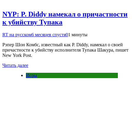
NYP: P. Diddy намекал о причастности
к убийству Тупака
RT на русском
6 месяцев спустя
0
1 минуты
Рэпер Шон Комбс, известный как P. Diddy, намекал о своей
причастности к убийству исполнителя Тупака Шакура, пишет
New York Post.
Читать далее
Игры