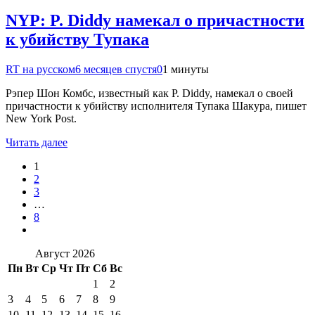
NYP: P. Diddy намекал о причастности
к убийству Тупака
RT на русском
6 месяцев спустя
0
1 минуты
Рэпер Шон Комбс, известный как P. Diddy, намекал о своей
причастности к убийству исполнителя Тупака Шакура, пишет
New York Post.
Читать далее
1
2
3
…
8
Август 2026
Пн
Вт
Ср
Чт
Пт
Сб
Вс
1
2
3
4
5
6
7
8
9
10
11
12
13
14
15
16