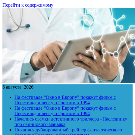
Перейти к содержимому
6 августа, 2026
На фестивале “Окно в Европу” покажут фильм с
Пересильд и ленту о Грозном в 1994
На фестивале “Окно в Европу” покажут фильм с
Пересильд и ленту о Грозном в 1994
Начались съёмки детективного триллера «Наследник»
про свинцового маньяка
Появился дублированный трейлер фантастического