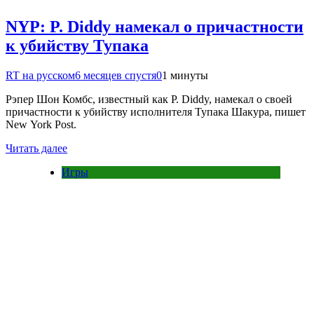
NYP: P. Diddy намекал о причастности
к убийству Тупака
RT на русском
6 месяцев спустя
0
1 минуты
Рэпер Шон Комбс, известный как P. Diddy, намекал о своей
причастности к убийству исполнителя Тупака Шакура, пишет
New York Post.
Читать далее
Игры