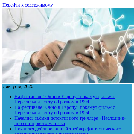
Перейти к содержимому
7 августа, 2026
На фестивале “Окно в Европу” покажут фильм с
Пересильд и ленту о Грозном в 1994
На фестивале “Окно в Европу” покажут фильм с
Пересильд и ленту о Грозном в 1994
Начались съёмки детективного триллера «Наследник»
про свинцового маньяка
Появился дублированный трейлер фантастического