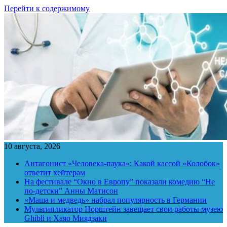
Перейти к содержимому
10 августа, 2026
Антагонист «Человека-паука»: Какой кассой «Колобок»
ответит хейтерам
На фестивале “Окно в Европу” показали комедию “Не
по-детски” Анны Матисон
«Маша и медведь» набрал популярность в Германии
Мультипликатор Норштейн завещает свои работы музею
Ghibli и Хаяо Миядзаки