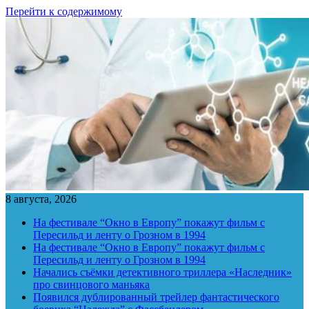
Перейти к содержимому
8 августа, 2026
На фестивале “Окно в Европу” покажут фильм с
Пересильд и ленту о Грозном в 1994
На фестивале “Окно в Европу” покажут фильм с
Пересильд и ленту о Грозном в 1994
Начались съёмки детективного триллера «Наследник»
про свинцового маньяка
Появился дублированный трейлер фантастического