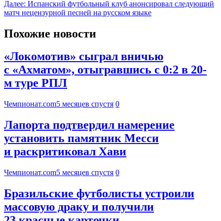
Далее:
Испанский футбольный клуб анонсировал следующий
матч нецензурной песней на русском языке
Похожие новости
«Локомотив» сыграл вничью
с «Ахматом», отыгравшись с 0:2 в 20-
м туре РПЛ
Чемпионат.com
5 месяцев спустя
0
Лапорта подтвердил намерение
установить памятник Месси
и раскритиковал Хави
Чемпионат.com
5 месяцев спустя
0
Бразильские футболисты устроили
массовую драку и получили
23 красные карточки