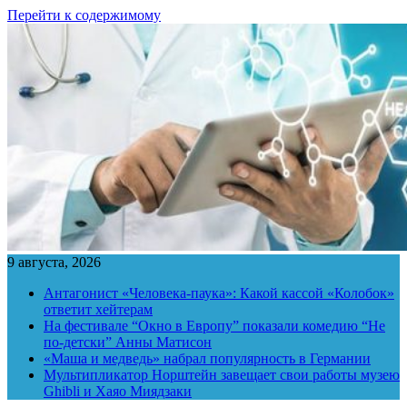
Перейти к содержимому
9 августа, 2026
Антагонист «Человека-паука»: Какой кассой «Колобок»
ответит хейтерам
На фестивале “Окно в Европу” показали комедию “Не
по-детски” Анны Матисон
«Маша и медведь» набрал популярность в Германии
Мультипликатор Норштейн завещает свои работы музею
Ghibli и Хаяо Миядзаки