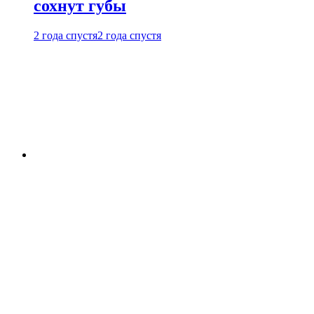
сохнут губы
2 года спустя
2 года спустя
Врач Черемисина рассказала,
по каким признакам легко
распознать инсульт
2 года спустя
2 года спустя