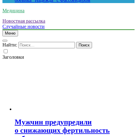
боевика “Надежда” с Фассбендером
Медицина
Новостная рассылка
Случайные новости
Меню
Найти:
Заголовки
Мужчин предупредили
о снижающих фертильность