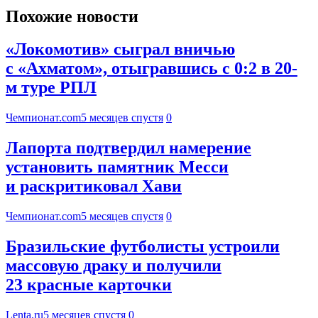
Похожие новости
«Локомотив» сыграл вничью
с «Ахматом», отыгравшись с 0:2 в 20-
м туре РПЛ
Чемпионат.com
5 месяцев спустя
0
Лапорта подтвердил намерение
установить памятник Месси
и раскритиковал Хави
Чемпионат.com
5 месяцев спустя
0
Бразильские футболисты устроили
массовую драку и получили
23 красные карточки
Lenta.ru
5 месяцев спустя
0