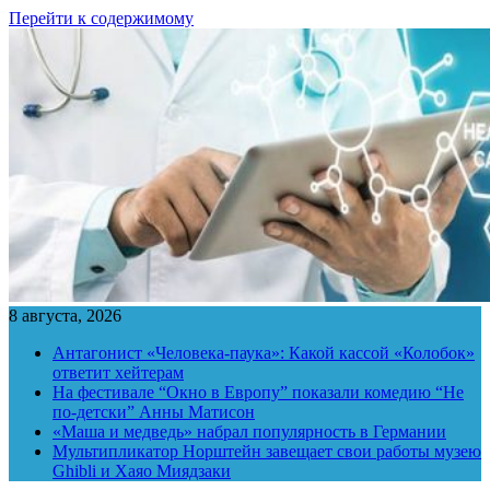
Перейти к содержимому
8 августа, 2026
Антагонист «Человека-паука»: Какой кассой «Колобок»
ответит хейтерам
На фестивале “Окно в Европу” показали комедию “Не
по-детски” Анны Матисон
«Маша и медведь» набрал популярность в Германии
Мультипликатор Норштейн завещает свои работы музею
Ghibli и Хаяо Миядзаки