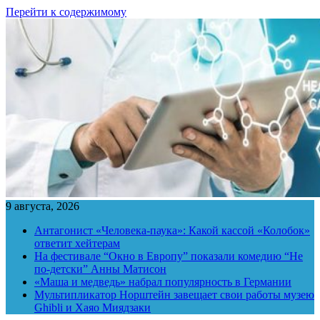
Перейти к содержимому
9 августа, 2026
Антагонист «Человека-паука»: Какой кассой «Колобок»
ответит хейтерам
На фестивале “Окно в Европу” показали комедию “Не
по-детски” Анны Матисон
«Маша и медведь» набрал популярность в Германии
Мультипликатор Норштейн завещает свои работы музею
Ghibli и Хаяо Миядзаки