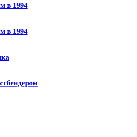
м в 1994
м в 1994
яка
ассбендером