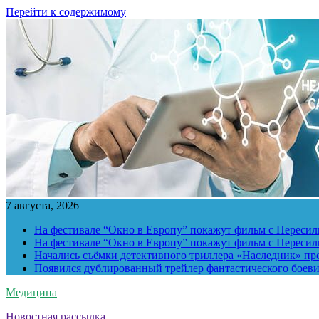
Перейти к содержимому
7 августа, 2026
На фестивале “Окно в Европу” покажут фильм с Пересиль
На фестивале “Окно в Европу” покажут фильм с Пересиль
Начались съёмки детективного триллера «Наследник» пр
Появился дублированный трейлер фантастического боев
Медицина
Новостная рассылка