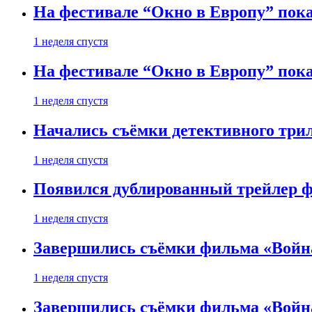
На фестивале “Окно в Европу” пока
1 неделя спустя
На фестивале “Окно в Европу” пока
1 неделя спустя
Начались съёмки детективного три
1 неделя спустя
Появился дублированный трейлер ф
1 неделя спустя
Завершились съёмки фильма «Войн
1 неделя спустя
Завершились съёмки фильма «Войн