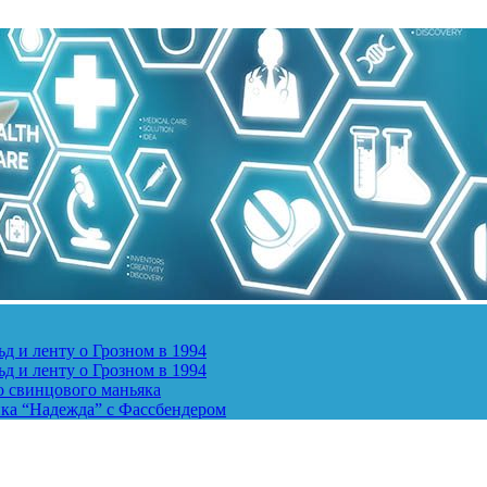
д и ленту о Грозном в 1994
д и ленту о Грозном в 1994
о свинцового маньяка
ика “Надежда” с Фассбендером