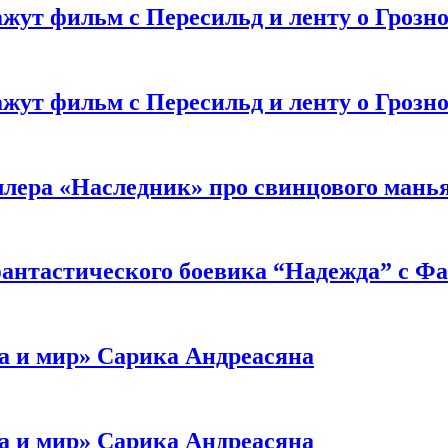
жут фильм с Пересильд и ленту о Грозно
жут фильм с Пересильд и ленту о Грозно
ллера «Наследник» про свинцового мань
антастического боевика “Надежда” с Ф
а и мир» Сарика Андреасяна
а и мир» Сарика Андреасяна