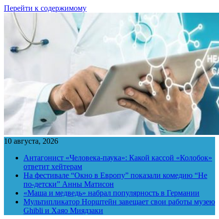
Перейти к содержимому
10 августа, 2026
Антагонист «Человека-паука»: Какой кассой «Колобок»
ответит хейтерам
На фестивале “Окно в Европу” показали комедию “Не
по-детски” Анны Матисон
«Маша и медведь» набрал популярность в Германии
Мультипликатор Норштейн завещает свои работы музею
Ghibli и Хаяо Миядзаки