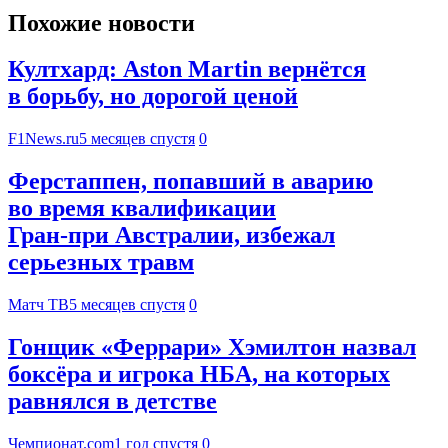
Похожие новости
Култхард: Aston Martin вернётся
в борьбу, но дорогой ценой
F1News.ru
5 месяцев спустя
0
Ферстаппен, попавший в аварию
во время квалификации
Гран‑при Австралии, избежал
серьезных травм
Матч ТВ
5 месяцев спустя
0
Гонщик «Феррари» Хэмилтон назвал
боксёра и игрока НБА, на которых
равнялся в детстве
Чемпионат.com
1 год спустя
0