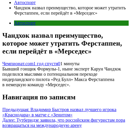
Автоспорт
Чандхок назвал преимущество, которое может утратить
Ферстаппен, если перейдёт в «Мерседес»
Автоспорт
Чандхок назвал преимущество,
которое может утратить Ферстаппен,
если перейдёт в «Мерседес»
Чемпионат.com
1 год спустя
0
1 минуты
Бывший гонщик Формулы-1, ныне эксперт Карун Чандхок
поделился мыслями о потенциальном переходе
нидерландского пилота «Ред Булл» Макса Ферстаппена
в немецкую команду «Мерседес».
Навигация по записям
Предыдущая:
Владимир Быстров назвал лучшего игрока
«Краснодара» в матче с «Зенитом»
Далее:
Тутберидзе заявила, что российским фигуристам пора
возвращаться на международную арену