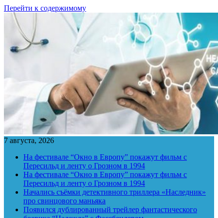
Перейти к содержимому
7 августа, 2026
На фестивале “Окно в Европу” покажут фильм с
Пересильд и ленту о Грозном в 1994
На фестивале “Окно в Европу” покажут фильм с
Пересильд и ленту о Грозном в 1994
Начались съёмки детективного триллера «Наследник»
про свинцового маньяка
Появился дублированный трейлер фантастического