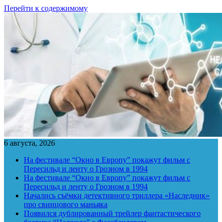
Перейти к содержимому
6 августа, 2026
На фестивале “Окно в Европу” покажут фильм с
Пересильд и ленту о Грозном в 1994
На фестивале “Окно в Европу” покажут фильм с
Пересильд и ленту о Грозном в 1994
Начались съёмки детективного триллера «Наследник»
про свинцового маньяка
Появился дублированный трейлер фантастического