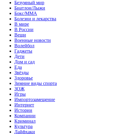
Безумный мир
Биатлон/Лыжи
Бокс/MMA
Болезни и лекарства
В мире
В России
Вещи
Военные новости
Волейбол
Гаджеты
Дети
Дом и сад
Еда
Звёзды
Здоровье
Зимние виды спорта
ЗОЖ
Игры
Импортозамещение
Интернет
Истории
Компании
Криминал
Культура
Лайфхаки