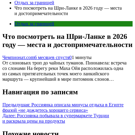
Отдых за границей
Что посмотреть на Шри-Ланке в 2026 году — места
и достопримечательности
Отдых за границей
Что посмотреть на Шри-Ланке в 2026
году — места и достопримечательности
Чемпионат.com
6 месяцев спустя
0
1 минуты
От слоновьих троп до чайных туманов. Пиннавела: встреча
со слонами На берегу реки Маха Ойя расположилась одна
из самых притягательных точек моего ланкийского
маршрута — крупнейший в мире питомник слонов…
Навигация по записям
Предыдущая:
Россиянка описала минусы отдыха в Египте
фразой «не дождетесь хорошего сервиса»
Далее:
Россиянка побывала в супермаркете Турции
и раскрыла цены на продукты
Похожие новости