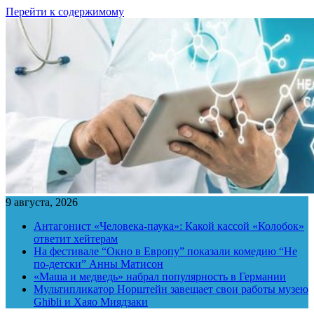
Перейти к содержимому
9 августа, 2026
Антагонист «Человека-паука»: Какой кассой «Колобок»
ответит хейтерам
На фестивале “Окно в Европу” показали комедию “Не
по-детски” Анны Матисон
«Маша и медведь» набрал популярность в Германии
Мультипликатор Норштейн завещает свои работы музею
Ghibli и Хаяо Миядзаки