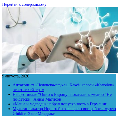
Перейти к содержимому
9 августа, 2026
Антагонист «Человека-паука»: Какой кассой «Колобок»
ответит хейтерам
На фестивале “Окно в Европу” показали комедию “Не
по-детски” Анны Матисон
«Маша и медведь» набрал популярность в Германии
Мультипликатор Норштейн завещает свои работы музею
Ghibli и Хаяо Миядзаки