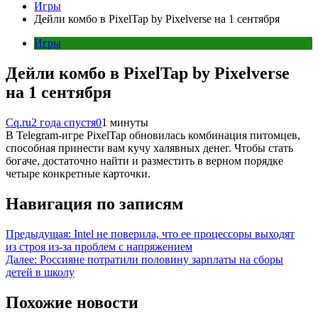
Игры
Дейли комбо в PixelTap by Pixelverse на 1 сентября
Игры
Дейли комбо в PixelTap by Pixelverse
на 1 сентября
Cq.ru
2 года спустя
0
1 минуты
В Telegram-игре PixelTap обновилась комбинация питомцев,
способная принести вам кучу халявных денег. Чтобы стать
богаче, достаточно найти и разместить в верном порядке
четыре конкретные карточки.
Навигация по записям
Предыдущая:
Intel не поверила, что ее процессоры выходят
из строя из-за проблем с напряжением
Далее:
Россияне потратили половину зарплаты на сборы
детей в школу
Похожие новости