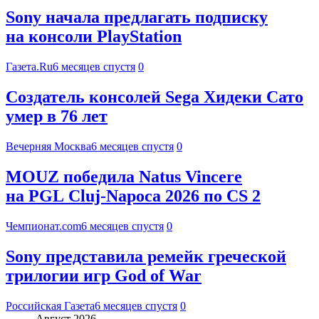
Sony начала предлагать подписку
на консоли PlayStation
Газета.Ru
6 месяцев спустя
0
Создатель консолей Sega Хидеки Сато
умер в 76 лет
Вечерняя Москва
6 месяцев спустя
0
MOUZ победила Natus Vincere
на PGL Cluj-Napoca 2026 по CS 2
Чемпионат.com
6 месяцев спустя
0
Sony представила ремейк греческой
трилогии игр God of War
Российская Газета
6 месяцев спустя
0
Август 2026