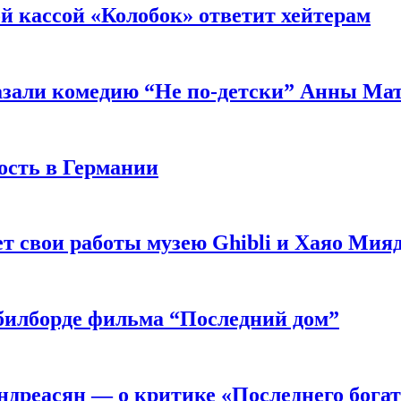
й кассой «Колобок» ответит хейтерам
азали комедию “Не по-детски” Анны Ма
ость в Германии
 свои работы музею Ghibli и Хаяо Мия
в билборде фильма “Последний дом”
ндреасян — о критике «Последнего бога