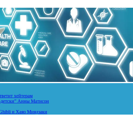
тветит хейтерам
о-детски” Анны Матисон
hibli и Хаяо Миядзаки