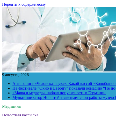
Перейти к содержимому
9 августа, 2026
Антагонист «Человека-паука»: Какой кассой «Колобок» о
На фестивале “Окно в Европу” показали комедию “Не п
«Маша и медведь» набрал популярность в Германии
Мультипликатор Норштейн завещает свои работы музею G
Медицина
Новостная рассылка