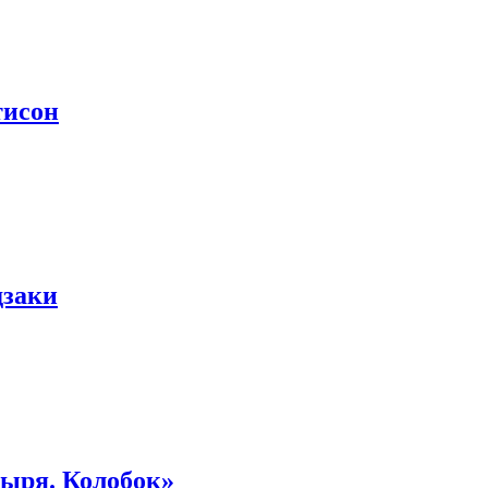
тисон
дзаки
тыря. Колобок»