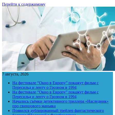
Перейти к содержимому
7 августа, 2026
На фестивале “Окно в Европу” покажут фильм с
Пересильд и ленту о Грозном в 1994
На фестивале “Окно в Европу” покажут фильм с
Пересильд и ленту о Грозном в 1994
Начались съёмки детективного триллера «Наследник»
про свинцового маньяка
Появился дублированный трейлер фантастического