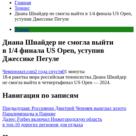
Главная
Теннис
Диана Шнайдер не смогла выйти в 1/4 финала US Open,
уступив Джессике Пегуле
Теннис
Диана Шнайдер не смогла выйти
в 1/4 финала US Open, уступив
Джессике Пегуле
Чемпионат.com
2 года спустя
0
1 минуты
18-я ракетка мира российская теннисистка Диана Шнайдер
не смогла выйти в четвертьфинал US Open — 2024.
Навигация по записям
Предыдущая:
Россиянин Дмитрий Черняев выиграл золото
Паралимпиады в Париже
Далее:
Forbes включил Нижегородскую область
в топ-10 дорогих регионов для отдыха