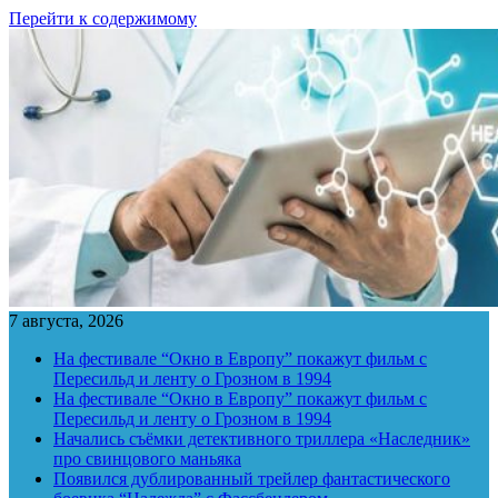
Перейти к содержимому
7 августа, 2026
На фестивале “Окно в Европу” покажут фильм с
Пересильд и ленту о Грозном в 1994
На фестивале “Окно в Европу” покажут фильм с
Пересильд и ленту о Грозном в 1994
Начались съёмки детективного триллера «Наследник»
про свинцового маньяка
Появился дублированный трейлер фантастического