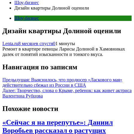
Шоу-бизнес
Дизайн квартиры Долиной оценили
Шоу-бизнес
Дизайн квартиры Долиной оценили
Lenta.ru
8 месяцев спустя
0
1 минуты
Ремонт в квартире певицы Ларисы Долиной в Хамовниках
далек от понятий изысканности и тонкого вкуса.
Навигация по записям
Предыдущая:
Выяснилось, что продюсер «Ласкового мая»
действительно сбежал из России в США
Далее:
Творчество, слова о Крыме, ребенок: как живет актриса
Валентина Рубцова
Похожие новости
«Сейчас я на перепутье»: Даниил
Воробьев рассказал о растущих