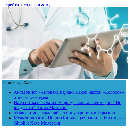
Перейти к содержимому
9 августа, 2026
Антагонист «Человека-паука»: Какой кассой «Колобок»
ответит хейтерам
На фестивале “Окно в Европу” показали комедию “Не
по-детски” Анны Матисон
«Маша и медведь» набрал популярность в Германии
Мультипликатор Норштейн завещает свои работы музею
Ghibli и Хаяо Миядзаки