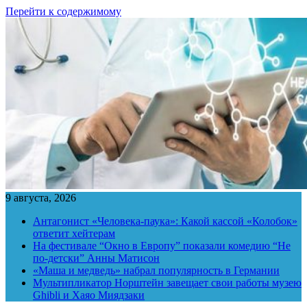
Перейти к содержимому
9 августа, 2026
Антагонист «Человека-паука»: Какой кассой «Колобок»
ответит хейтерам
На фестивале “Окно в Европу” показали комедию “Не
по-детски” Анны Матисон
«Маша и медведь» набрал популярность в Германии
Мультипликатор Норштейн завещает свои работы музею
Ghibli и Хаяо Миядзаки