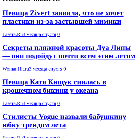
Певица Zivert заявила, что не хочет
пластики из-за застывшей мимики
Газета.Ru
3 месяца спустя
0
Секреты пляжной красоты Дуа Липы
— они подойдут почти всем этим летом
WomanHit.ru
3 месяца спустя
0
Певица Катя Кищук снялась в
крошечном бикини у океана
Газета.Ru
3 месяца спустя
0
Стилисты Vogue назвали бабушкину
юбку трендом лета
Газета.Ru
3 месяца спустя
0