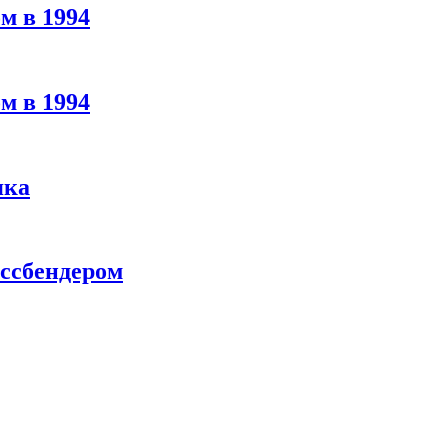
м в 1994
м в 1994
яка
ассбендером