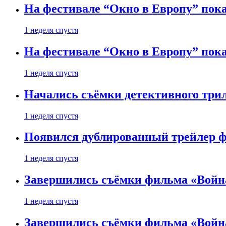
На фестивале “Окно в Европу” пока
1 неделя спустя
На фестивале “Окно в Европу” пока
1 неделя спустя
Начались съёмки детективного три
1 неделя спустя
Появился дублированный трейлер ф
1 неделя спустя
Завершились съёмки фильма «Войн
1 неделя спустя
Завершились съёмки фильма «Войн