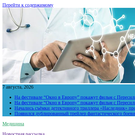
Перейти к содержимому
7 августа, 2026
На фестивале “Окно в Европу” покажут фильм с Пересиль
На фестивале “Окно в Европу” покажут фильм с Пересиль
Начались съёмки детективного триллера «Наследник» пр
Появился дублированный трейлер фантастического боев
Медицина
Новостная рассылка