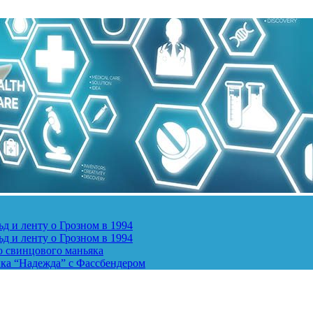
д и ленту о Грозном в 1994
д и ленту о Грозном в 1994
о свинцового маньяка
ика “Надежда” с Фассбендером