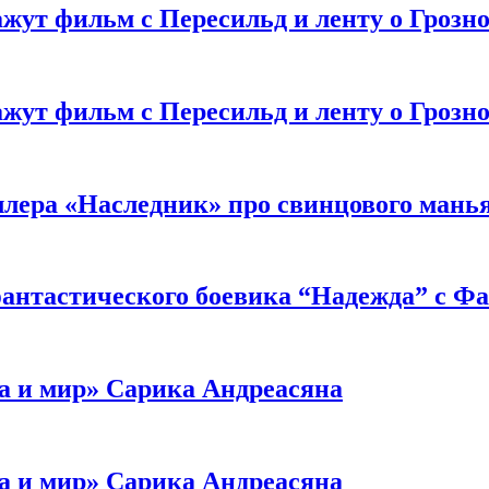
жут фильм с Пересильд и ленту о Грозно
жут фильм с Пересильд и ленту о Грозно
ллера «Наследник» про свинцового мань
антастического боевика “Надежда” с Ф
а и мир» Сарика Андреасяна
а и мир» Сарика Андреасяна