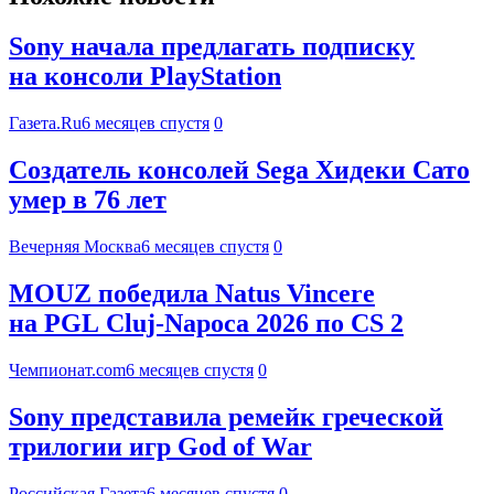
Sony начала предлагать подписку
на консоли PlayStation
Газета.Ru
6 месяцев спустя
0
Создатель консолей Sega Хидеки Сато
умер в 76 лет
Вечерняя Москва
6 месяцев спустя
0
MOUZ победила Natus Vincere
на PGL Cluj-Napoca 2026 по CS 2
Чемпионат.com
6 месяцев спустя
0
Sony представила ремейк греческой
трилогии игр God of War
Российская Газета
6 месяцев спустя
0