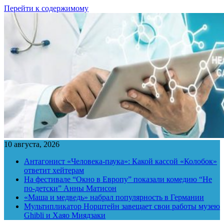
Перейти к содержимому
10 августа, 2026
Антагонист «Человека-паука»: Какой кассой «Колобок»
ответит хейтерам
На фестивале “Окно в Европу” показали комедию “Не
по-детски” Анны Матисон
«Маша и медведь» набрал популярность в Германии
Мультипликатор Норштейн завещает свои работы музею
Ghibli и Хаяо Миядзаки