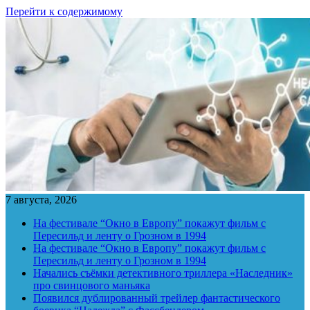
Перейти к содержимому
7 августа, 2026
На фестивале “Окно в Европу” покажут фильм с
Пересильд и ленту о Грозном в 1994
На фестивале “Окно в Европу” покажут фильм с
Пересильд и ленту о Грозном в 1994
Начались съёмки детективного триллера «Наследник»
про свинцового маньяка
Появился дублированный трейлер фантастического