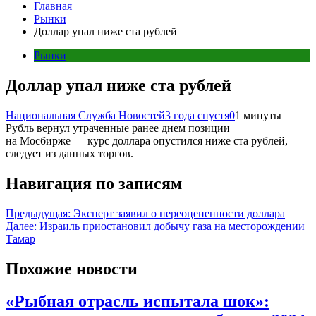
Главная
Рынки
Доллар упал ниже ста рублей
Рынки
Доллар упал ниже ста рублей
Национальная Служба Новостей
3 года спустя
0
1 минуты
Рубль вернул утраченные ранее днем позиции
на Мосбирже — курс доллара опустился ниже ста рублей,
следует из данных торгов.
Навигация по записям
Предыдущая:
Эксперт заявил о переоцененности доллара
Далее:
Израиль приостановил добычу газа на месторождении
Тамар
Похожие новости
«Рыбная отрасль испытала шок»: