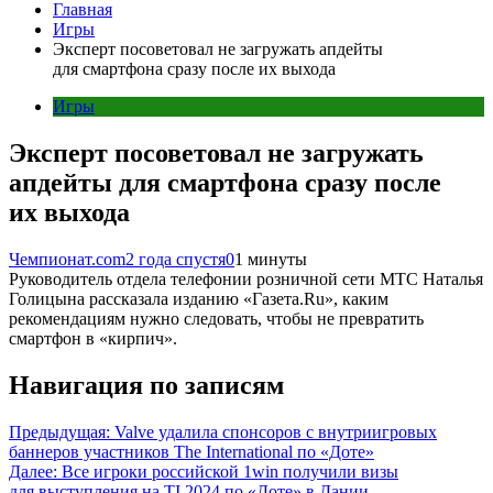
Главная
Игры
Эксперт посоветовал не загружать апдейты
для смартфона сразу после их выхода
Игры
Эксперт посоветовал не загружать
апдейты для смартфона сразу после
их выхода
Чемпионат.com
2 года спустя
0
1 минуты
Руководитель отдела телефонии розничной сети МТС Наталья
Голицына рассказала изданию «Газета.Ru», каким
рекомендациям нужно следовать, чтобы не превратить
смартфон в «кирпич».
Навигация по записям
Предыдущая:
Valve удалила спонсоров с внутриигровых
баннеров участников The International по «Доте»
Далее:
Все игроки российской 1win получили визы
для выступления на TI 2024 по «Доте» в Дании