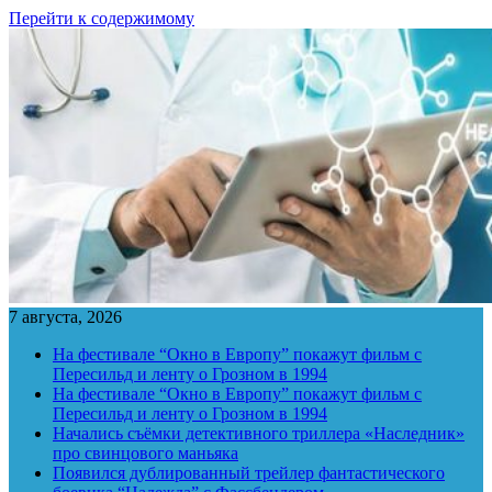
Перейти к содержимому
7 августа, 2026
На фестивале “Окно в Европу” покажут фильм с
Пересильд и ленту о Грозном в 1994
На фестивале “Окно в Европу” покажут фильм с
Пересильд и ленту о Грозном в 1994
Начались съёмки детективного триллера «Наследник»
про свинцового маньяка
Появился дублированный трейлер фантастического