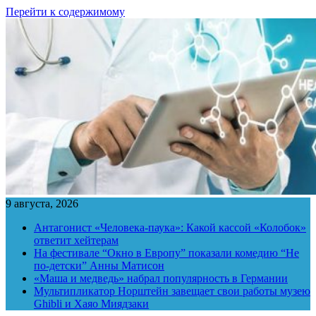
Перейти к содержимому
9 августа, 2026
Антагонист «Человека-паука»: Какой кассой «Колобок»
ответит хейтерам
На фестивале “Окно в Европу” показали комедию “Не
по-детски” Анны Матисон
«Маша и медведь» набрал популярность в Германии
Мультипликатор Норштейн завещает свои работы музею
Ghibli и Хаяо Миядзаки