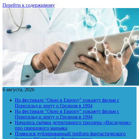
Перейти к содержимому
6 августа, 2026
На фестивале “Окно в Европу” покажут фильм с
Пересильд и ленту о Грозном в 1994
На фестивале “Окно в Европу” покажут фильм с
Пересильд и ленту о Грозном в 1994
Начались съёмки детективного триллера «Наследник»
про свинцового маньяка
Появился дублированный трейлер фантастического