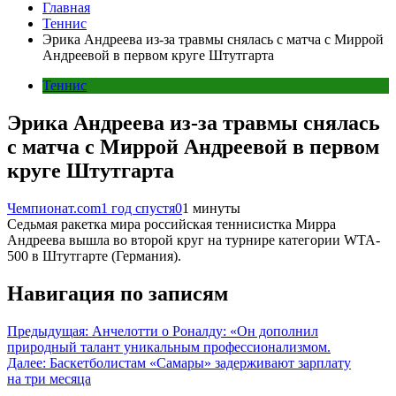
Главная
Теннис
Эрика Андреева из-за травмы снялась с матча с Миррой
Андреевой в первом круге Штутгарта
Теннис
Эрика Андреева из-за травмы снялась
с матча с Миррой Андреевой в первом
круге Штутгарта
Чемпионат.com
1 год спустя
0
1 минуты
Седьмая ракетка мира российская теннисистка Мирра
Андреева вышла во второй круг на турнире категории WTA-
500 в Штутгарте (Германия).
Навигация по записям
Предыдущая:
Анчелотти о Роналду: «Он дополнил
природный талант уникальным профессионализмом.
Далее:
Баскетболистам «Самары» задерживают зарплату
на три месяца