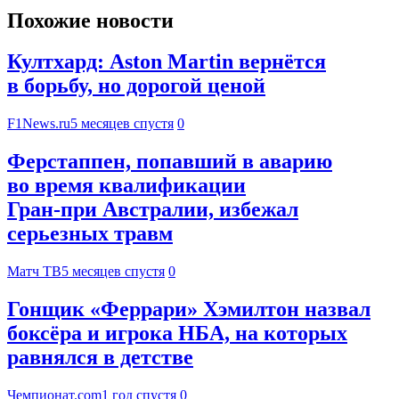
Похожие новости
Култхард: Aston Martin вернётся
в борьбу, но дорогой ценой
F1News.ru
5 месяцев спустя
0
Ферстаппен, попавший в аварию
во время квалификации
Гран‑при Австралии, избежал
серьезных травм
Матч ТВ
5 месяцев спустя
0
Гонщик «Феррари» Хэмилтон назвал
боксёра и игрока НБА, на которых
равнялся в детстве
Чемпионат.com
1 год спустя
0