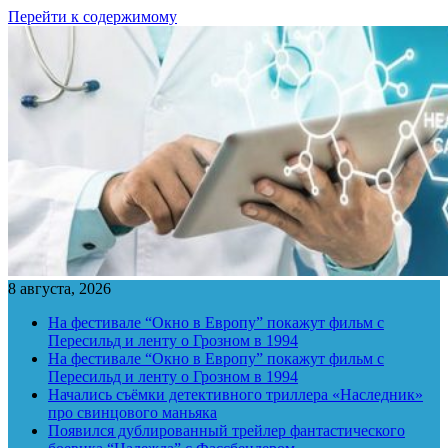
Перейти к содержимому
8 августа, 2026
На фестивале “Окно в Европу” покажут фильм с
Пересильд и ленту о Грозном в 1994
На фестивале “Окно в Европу” покажут фильм с
Пересильд и ленту о Грозном в 1994
Начались съёмки детективного триллера «Наследник»
про свинцового маньяка
Появился дублированный трейлер фантастического