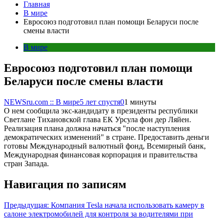
Главная
В мире
Евросоюз подготовил план помощи Беларуси после
смены власти
В мире
Евросоюз подготовил план помощи
Беларуси после смены власти
NEWSru.com :: В мире
5 лет спустя
0
1 минуты
О нем сообщила экс-кандидату в президенты республики
Светлане Тихановской глава ЕК Урсула фон дер Ляйен.
Реализация плана должна начаться "после наступления
демократических изменений" в стране. Предоставить деньги
готовы Международный валютный фонд, Всемирный банк,
Международная финансовая корпорация и правительства
стран Запада.
Навигация по записям
Предыдущая:
Компания Tesla начала использовать камеру в
салоне электромобилей для контроля за водителями при