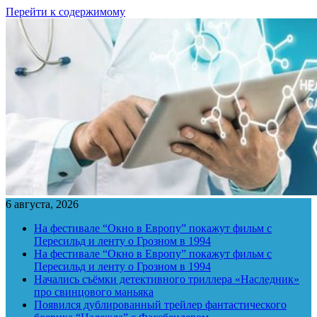
Перейти к содержимому
6 августа, 2026
На фестивале “Окно в Европу” покажут фильм с
Пересильд и ленту о Грозном в 1994
На фестивале “Окно в Европу” покажут фильм с
Пересильд и ленту о Грозном в 1994
Начались съёмки детективного триллера «Наследник»
про свинцового маньяка
Появился дублированный трейлер фантастического