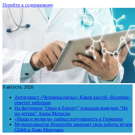
Перейти к содержимому
9 августа, 2026
Антагонист «Человека-паука»: Какой кассой «Колобок»
ответит хейтерам
На фестивале “Окно в Европу” показали комедию “Не
по-детски” Анны Матисон
«Маша и медведь» набрал популярность в Германии
Мультипликатор Норштейн завещает свои работы музею
Ghibli и Хаяо Миядзаки