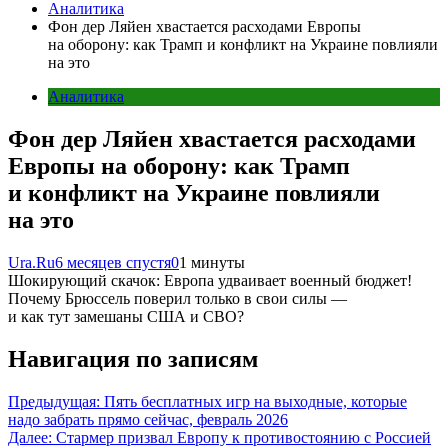
Аналитика
Фон дер Ляйен хвастается расходами Европы
на оборону: как Трамп и конфликт на Украине повлияли
на это
Аналитика
Фон дер Ляйен хвастается расходами
Европы на оборону: как Трамп
и конфликт на Украине повлияли
на это
Ura.Ru
6 месяцев спустя
0
1 минуты
Шокирующий скачок: Европа удваивает военный бюджет!
Почему Брюссель поверил только в свои силы —
и как тут замешаны США и СВО?
Навигация по записям
Предыдущая:
Пять бесплатных игр на выходные, которые
надо забрать прямо сейчас, февраль 2026
Далее:
Стармер призвал Европу к противостоянию с Россией