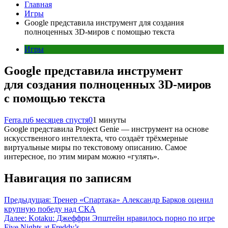
Главная
Игры
Google представила инструмент для создания
полноценных 3D-миров с помощью текста
Игры
Google представила инструмент
для создания полноценных 3D-миров
с помощью текста
Ferra.ru
6 месяцев спустя
0
1 минуты
Google представила Project Genie — инструмент на основе
искусственного интеллекта, что создаёт трёхмерные
виртуальные миры по текстовому описанию. Самое
интересное, по этим мирам можно «гулять».
Навигация по записям
Предыдущая:
Тренер «Спартака» Александр Барков оценил
крупную победу над СКА
Далее:
Kotaku: Джеффри Эпштейн нравилось порно по игре
Five Nights at Freddy’s