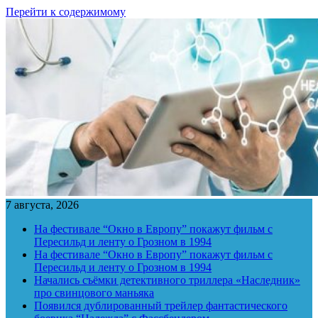
Перейти к содержимому
7 августа, 2026
На фестивале “Окно в Европу” покажут фильм с
Пересильд и ленту о Грозном в 1994
На фестивале “Окно в Европу” покажут фильм с
Пересильд и ленту о Грозном в 1994
Начались съёмки детективного триллера «Наследник»
про свинцового маньяка
Появился дублированный трейлер фантастического