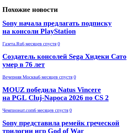
Похожие новости
Sony начала предлагать подписку
на консоли PlayStation
Газета.Ru
6 месяцев спустя
0
Создатель консолей Sega Хидеки Сато
умер в 76 лет
Вечерняя Москва
6 месяцев спустя
0
MOUZ победила Natus Vincere
на PGL Cluj-Napoca 2026 по CS 2
Чемпионат.com
6 месяцев спустя
0
Sony представила ремейк греческой
трилогии игр God of War