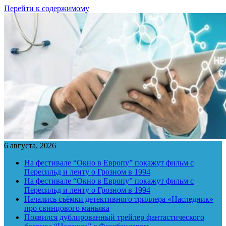
Перейти к содержимому
6 августа, 2026
На фестивале “Окно в Европу” покажут фильм с
Пересильд и ленту о Грозном в 1994
На фестивале “Окно в Европу” покажут фильм с
Пересильд и ленту о Грозном в 1994
Начались съёмки детективного триллера «Наследник»
про свинцового маньяка
Появился дублированный трейлер фантастического