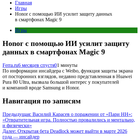
Главная
Игры
Honor с помощью ИИ усилит защиту данных
в смартфонах Magic 9
Игры
Honor с помощью ИИ усилит защиту
данных в смартфонах Magic 9
Ferra.ru
6 месяцев спустя
0
1 минуты
По информации инсайдера с Weibo, функция защиты экрана
от посторонних взглядов, недавно представленная в Huawei
Pura 80 Ultra, вызвала большой интерес у покупателей
и компаний вроде Samsung и Honor.
Навигация по записям
Предыдущая:
Василий Карасев о поражении от «Пари НН»:
«Отвратительная игра. Полностью провалились и ментально,
и физически»
Далее:
Открытая бета Deadlock может выйти в марте 2026
года — инсайдер