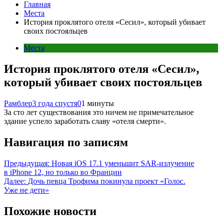
Главная
Места
История проклятого отеля «Сесил», который убивает
своих постояльцев
Места
История проклятого отеля «Сесил»,
который убивает своих постояльцев
Рамблер
3 года спустя
0
1 минуты
За сто лет существования это ничем не примечательное
здание успело заработать славу «отеля смерти».
Навигация по записям
Предыдущая:
Новая iOS 17.1 уменьшит SAR-излучение
в iPhone 12, но только во Франции
Далее:
Дочь певца Трофима покинула проект «Голос.
Уже не дети»
Похожие новости