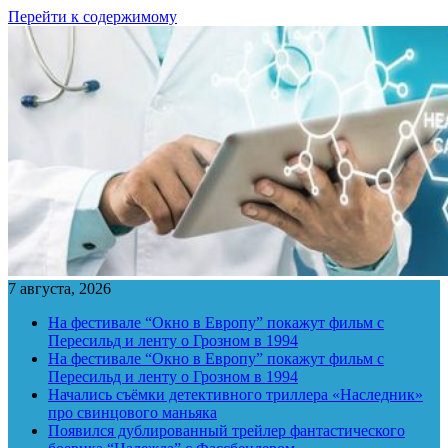
Перейти к содержимому
7 августа, 2026
На фестивале “Окно в Европу” покажут фильм с
Пересильд и ленту о Грозном в 1994
На фестивале “Окно в Европу” покажут фильм с
Пересильд и ленту о Грозном в 1994
Начались съёмки детективного триллера «Наследник»
про свинцового маньяка
Появился дублированный трейлер фантастического