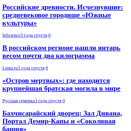
Российские древности. Исчезнувшие:
средневековое городище «Южные
культуры»
InScience
3 года спустя
0
В российском регионе нашли янтарь
весом почти два килограмма
Lenta.ru
3 года спустя
0
«Остров мертвых»: где находится
крупнейшая братская могила в мире
Русская семерка
3 года спустя
0
Бахчисарайский дворец: Зал Дивана,
Портал Демир-Капы и «Соколиная
башня»